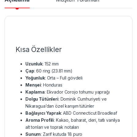
Kısa Özellikler
Uzunluk
: 152 mm
Çap
: 60 ring (23.81 mm)
Yoğunluk
: Orta – Full gövdeli
Menşei
: Honduras
Kaplama
: Ekvador Corojo tohumu yaprağı
Dolgu Tütünleri
: Dominik Cumhuriyeti ve
Nikaragua’dan özel karışım tütünler
Bağlayıcı Yaprak
: ABD Connecticut Broadleaf
Aroma Profili
: Kakao, baharat, deri, tatlı vanilya
alt tonları ve toprak notaları
Sunum
: Zarif kutuda 18 puro