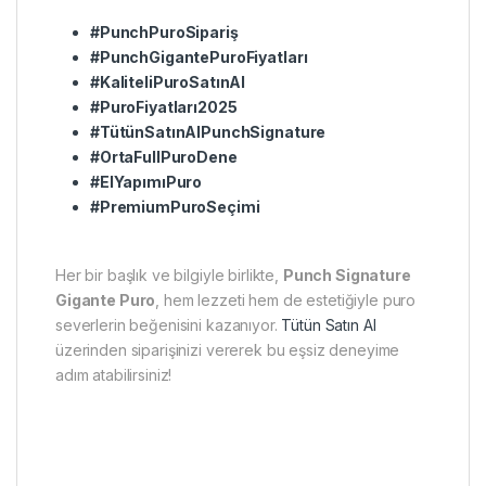
#PunchPuroSipariş
#PunchGigantePuroFiyatları
#KaliteliPuroSatınAl
#PuroFiyatları2025
#TütünSatınAlPunchSignature
#OrtaFullPuroDene
#ElYapımıPuro
#PremiumPuroSeçimi
Her bir başlık ve bilgiyle birlikte,
Punch Signature
Gigante Puro
, hem lezzeti hem de estetiğiyle puro
severlerin beğenisini kazanıyor.
Tütün Satın Al
üzerinden siparişinizi vererek bu eşsiz deneyime
adım atabilirsiniz!