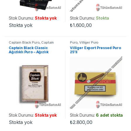
Stok Durumu:
Stokta yok
Stok Durumu:
Stokta
Stokta yok
₺
1.600,00
Captain Black Puro
,
Captain
Puro
,
Villiger Puro
Black Sigarillo
,
Puro
,
Sigarillo
Captain Black Classic
Villiger Export Pressed Puro
Ağızlıklı Puro – Ağızlık
25’li
Konforu
Stok Durumu:
Stokta yok
Stok Durumu:
6 adet stokta
Stokta yok
₺
2.800,00