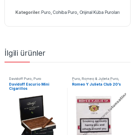
Kategoriler:
Puro
,
Cohiba Puro
,
Orijinal Küba Puroları
İlgili ürünler
Davidoff Puro
,
Puro
Puro
,
Romeo & Julieta Puro
,
Romeo & Julieta Sigarillo
,
Davidoff Escurio Mini
Romeo Y Julieta Club 20’s
Sigarillo
Cigarillos