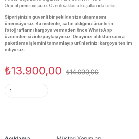
Orijinal premium puro. Özenli saklama koşullarında teslim.
Siparişinizin güvenli bir şekilde size ulaşmasını
önemsiyoruz. Bu nedenle, satın aldığınız ürünlerin
fotoğraflarını kargoya vermeden önce WhatsApp
üzerinden sizinle paylaşıyoruz. Onayınızı aldıktan sonra
paketleme işlemini tamamlayıp ürünlerinizi kargoya teslim
ediyoruz.
₺
13.900,00
₺
14.000,00
Punch Signature Gigante Puro Satın Al – 18’s quantity
Açıklama
Müşteri Yorumları