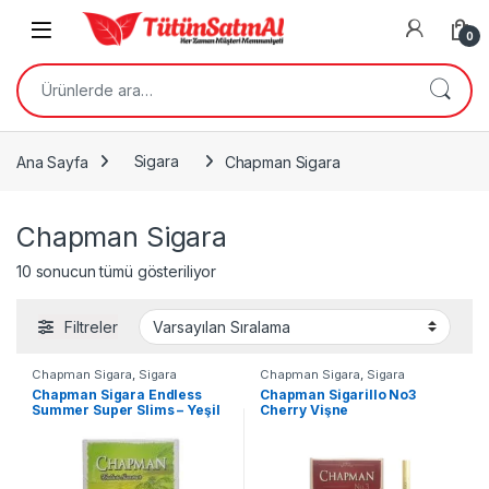
Skip to navigation
Skip to content
Open
0
Ara:
Ana Sayfa
Sigara
Chapman Sigara
Chapman Sigara
10 sonucun tümü gösteriliyor
Filtreler
Chapman Sigara
,
Sigara
Chapman Sigara
,
Sigara
Chapman Sigara Endless
Chapman Sigarillo No3
Summer Super Slims – Yeşil
Cherry Vişne
Elma