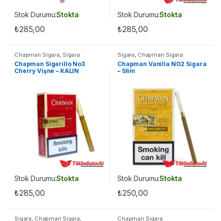
Stok Durumu:
Stokta
Stok Durumu:
Stokta
₺
285,00
₺
285,00
Chapman Sigara
,
Sigara
Sigara
,
Chapman Sigara
Chapman Sigarillo No3
Chapman Vanilla NO2 Sigara
Cherry Vişne – KALIN
– Slim
Stok Durumu:
Stokta
Stok Durumu:
Stokta
₺
285,00
₺
250,00
Sigara
,
Chapman Sigara
,
Chapman Sigara