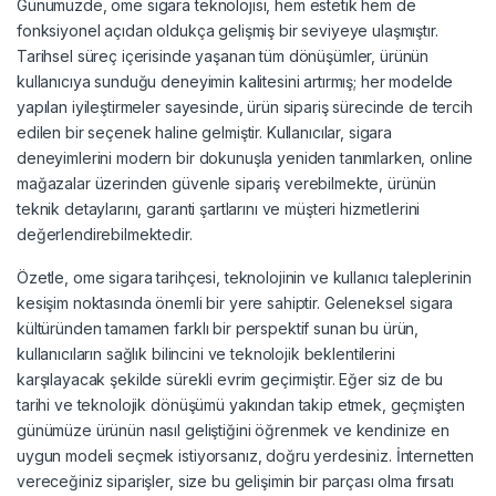
Günümüzde, ome sigara teknolojisi, hem estetik hem de
fonksiyonel açıdan oldukça gelişmiş bir seviyeye ulaşmıştır.
Tarihsel süreç içerisinde yaşanan tüm dönüşümler, ürünün
kullanıcıya sunduğu deneyimin kalitesini artırmış; her modelde
yapılan iyileştirmeler sayesinde, ürün sipariş sürecinde de tercih
edilen bir seçenek haline gelmiştir. Kullanıcılar, sigara
deneyimlerini modern bir dokunuşla yeniden tanımlarken, online
mağazalar üzerinden güvenle sipariş verebilmekte, ürünün
teknik detaylarını, garanti şartlarını ve müşteri hizmetlerini
değerlendirebilmektedir.
Özetle, ome sigara tarihçesi, teknolojinin ve kullanıcı taleplerinin
kesişim noktasında önemli bir yere sahiptir. Geleneksel sigara
kültüründen tamamen farklı bir perspektif sunan bu ürün,
kullanıcıların sağlık bilincini ve teknolojik beklentilerini
karşılayacak şekilde sürekli evrim geçirmiştir. Eğer siz de bu
tarihi ve teknolojik dönüşümü yakından takip etmek, geçmişten
günümüze ürünün nasıl geliştiğini öğrenmek ve kendinize en
uygun modeli seçmek istiyorsanız, doğru yerdesiniz. İnternetten
vereceğiniz siparişler, size bu gelişimin bir parçası olma fırsatı