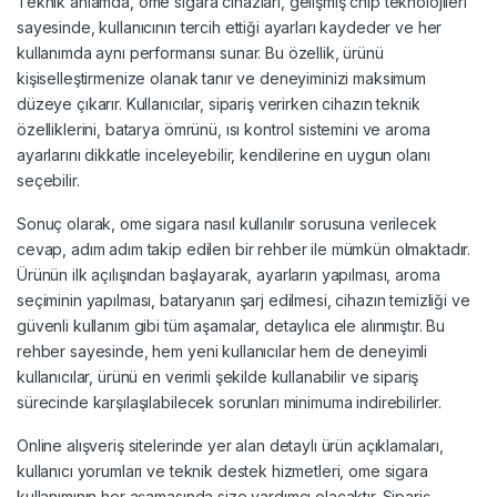
Teknik anlamda, ome sigara cihazları, gelişmiş chip teknolojileri
sayesinde, kullanıcının tercih ettiği ayarları kaydeder ve her
kullanımda aynı performansı sunar. Bu özellik, ürünü
kişiselleştirmenize olanak tanır ve deneyiminizi maksimum
düzeye çıkarır. Kullanıcılar, sipariş verirken cihazın teknik
özelliklerini, batarya ömrünü, ısı kontrol sistemini ve aroma
ayarlarını dikkatle inceleyebilir, kendilerine en uygun olanı
seçebilir.
Sonuç olarak, ome sigara nasıl kullanılır sorusuna verilecek
cevap, adım adım takip edilen bir rehber ile mümkün olmaktadır.
Ürünün ilk açılışından başlayarak, ayarların yapılması, aroma
seçiminin yapılması, bataryanın şarj edilmesi, cihazın temizliği ve
güvenli kullanım gibi tüm aşamalar, detaylıca ele alınmıştır. Bu
rehber sayesinde, hem yeni kullanıcılar hem de deneyimli
kullanıcılar, ürünü en verimli şekilde kullanabilir ve sipariş
sürecinde karşılaşılabilecek sorunları minimuma indirebilirler.
Online alışveriş sitelerinde yer alan detaylı ürün açıklamaları,
kullanıcı yorumları ve teknik destek hizmetleri, ome sigara
kullanımının her aşamasında size yardımcı olacaktır. Sipariş