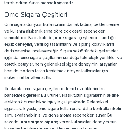
tercih edilen Yunan menşeili sigaradır.
Ome Sigara Çeşitleri
Ome sigara dünyası, kullanıcıların damak tadına, beklentilerine
ve kullanım alışkanlıklarına göre çok çeşitli seçenekler
sunmaktadır. Bu makalede,
ome sigara
çeşitlerinin sunduğu
eşsiz deneyimi, yenilikçi tasarımlarını ve sipariş kolaylıklarını
derinlemesine inceleyeceğiz. Sigara sektöründeki gelişmeler
ışığında, ome sigara çeşitlerinin sunduğu teknolojik yenilikler ve
estetik detaylar, hem geleneksel sigara deneyimini arayanlar
hem de modern tatları keşfetmek isteyen kullanıcılar için
mükemmel bir alternatiftir.
İlk olarak, ome sigara çeşitlerinin temel özelliklerinden
bahsetmek gerekir. Bu ürünler, klasik tütün sigaralarının aksine
elektronik buhar teknolojisiyle çalışmaktadır. Geleneksel
sigaralara kıyasla, ome sigara kullanıcılara daha kontrollü nikotin
alımı, ayarlanabilir ısı ve geniş aroma seçenekleri sunar. Bu
sayede,
ome sigara sipariş
veren kullanıcılar, deneyimlerini
kişiselleştirebilmekte ve zevklerine uygun bir ürün