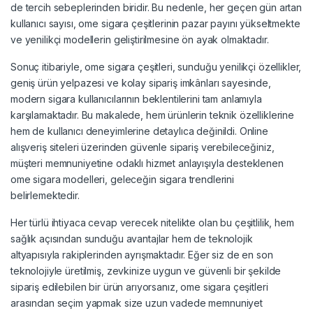
de tercih sebeplerinden biridir. Bu nedenle, her geçen gün artan
kullanıcı sayısı, ome sigara çeşitlerinin pazar payını yükseltmekte
ve yenilikçi modellerin geliştirilmesine ön ayak olmaktadır.
Sonuç itibariyle, ome sigara çeşitleri, sunduğu yenilikçi özellikler,
geniş ürün yelpazesi ve kolay sipariş imkânları sayesinde,
modern sigara kullanıcılarının beklentilerini tam anlamıyla
karşılamaktadır. Bu makalede, hem ürünlerin teknik özelliklerine
hem de kullanıcı deneyimlerine detaylıca değinildi. Online
alışveriş siteleri üzerinden güvenle sipariş verebileceğiniz,
müşteri memnuniyetine odaklı hizmet anlayışıyla desteklenen
ome sigara modelleri, geleceğin sigara trendlerini
belirlemektedir.
Her türlü ihtiyaca cevap verecek nitelikte olan bu çeşitlilik, hem
sağlık açısından sunduğu avantajlar hem de teknolojik
altyapısıyla rakiplerinden ayrışmaktadır. Eğer siz de en son
teknolojiyle üretilmiş, zevkinize uygun ve güvenli bir şekilde
sipariş edilebilen bir ürün arıyorsanız, ome sigara çeşitleri
arasından seçim yapmak size uzun vadede memnuniyet