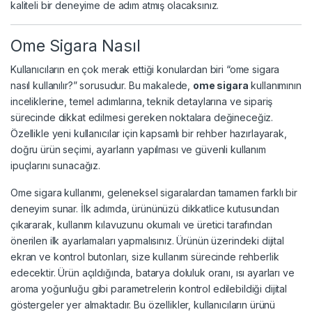
kaliteli bir deneyime de adım atmış olacaksınız.
Ome Sigara Nasıl
Kullanıcıların en çok merak ettiği konulardan biri “ome sigara
nasıl kullanılır?” sorusudur. Bu makalede,
ome sigara
kullanımının
inceliklerine, temel adımlarına, teknik detaylarına ve sipariş
sürecinde dikkat edilmesi gereken noktalara değineceğiz.
Özellikle yeni kullanıcılar için kapsamlı bir rehber hazırlayarak,
doğru ürün seçimi, ayarların yapılması ve güvenli kullanım
ipuçlarını sunacağız.
Ome sigara kullanımı, geleneksel sigaralardan tamamen farklı bir
deneyim sunar. İlk adımda, ürününüzü dikkatlice kutusundan
çıkararak, kullanım kılavuzunu okumalı ve üretici tarafından
önerilen ilk ayarlamaları yapmalısınız. Ürünün üzerindeki dijital
ekran ve kontrol butonları, size kullanım sürecinde rehberlik
edecektir. Ürün açıldığında, batarya doluluk oranı, ısı ayarları ve
aroma yoğunluğu gibi parametrelerin kontrol edilebildiği dijital
göstergeler yer almaktadır. Bu özellikler, kullanıcıların ürünü