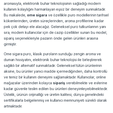
aromasıyla, elektronik buhar teknolojisinin sağladığı modern
kullanım kolaylığını harmanlayan eşsiz bir deneyim sunmaktadır.
Bu makalede,
ome sigara
ve özellikle puro modellerinin tarihsel
kökenlerinden, üretim süreçlerinden, aroma profillerine kadar
pek çok detayı ele alacağız. Geleneksel puro tutkunlarının yanı
sıra, modern kullanıcılar için de cazip özellikler sunan bu model,
sipariş seçenekleriyle pazarın önde gelen ürünleri arasına
girmiştir.
Ome sigara puro, klasik puroların sunduğu zengin aroma ve
duman hissiyatını, elektronik buhar teknolojisi ile birleştirerek
sağlıklı bir alternatif sunmaktadır. Geleneksel tütün ürünlerinin
aksine, bu ürünler yanıcı madde içermediğinden, daha kontrollü
ve temiz bir kullanım deneyimi sağlamaktadır. Kullanıcılar, online
mağazalar üzerinden kolayca
sipariş
verebilmekte ve evlerine
kadar güvenle teslim edilen bu ürünleri deneyimleyebilmektedir.
Üstelik, ürünün orijinalliği ve üretim kalitesi, dünya genelindeki
sertifikalarla belgelenmiş ve kullanıcı memnuniyeti sürekli olarak
artmaktadır.