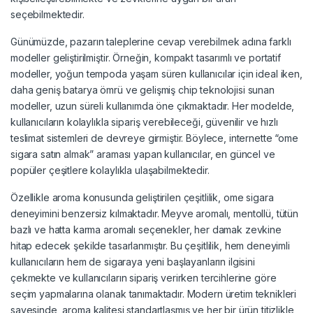
seçebilmektedir.
Günümüzde, pazarın taleplerine cevap verebilmek adına farklı
modeller geliştirilmiştir. Örneğin, kompakt tasarımlı ve portatif
modeller, yoğun tempoda yaşam süren kullanıcılar için ideal iken,
daha geniş batarya ömrü ve gelişmiş chip teknolojisi sunan
modeller, uzun süreli kullanımda öne çıkmaktadır. Her modelde,
kullanıcıların kolaylıkla sipariş verebileceği, güvenilir ve hızlı
teslimat sistemleri de devreye girmiştir. Böylece, internette “ome
sigara satın almak” araması yapan kullanıcılar, en güncel ve
popüler çeşitlere kolaylıkla ulaşabilmektedir.
Özellikle aroma konusunda geliştirilen çeşitlilik, ome sigara
deneyimini benzersiz kılmaktadır. Meyve aromalı, mentollü, tütün
bazlı ve hatta karma aromalı seçenekler, her damak zevkine
hitap edecek şekilde tasarlanmıştır. Bu çeşitlilik, hem deneyimli
kullanıcıların hem de sigaraya yeni başlayanların ilgisini
çekmekte ve kullanıcıların sipariş verirken tercihlerine göre
seçim yapmalarına olanak tanımaktadır. Modern üretim teknikleri
sayesinde, aroma kalitesi standartlaşmış ve her bir ürün titizlikle