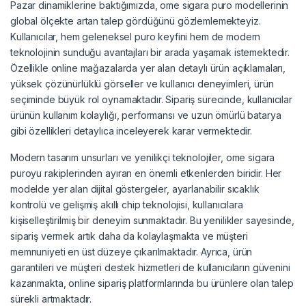
Pazar dinamiklerine baktığımızda, ome sigara puro modellerinin
global ölçekte artan talep gördüğünü gözlemlemekteyiz.
Kullanıcılar, hem geleneksel puro keyfini hem de modern
teknolojinin sunduğu avantajları bir arada yaşamak istemektedir.
Özellikle online mağazalarda yer alan detaylı ürün açıklamaları,
yüksek çözünürlüklü görseller ve kullanıcı deneyimleri, ürün
seçiminde büyük rol oynamaktadır. Sipariş sürecinde, kullanıcılar
ürünün kullanım kolaylığı, performansı ve uzun ömürlü batarya
gibi özellikleri detaylıca inceleyerek karar vermektedir.
Modern tasarım unsurları ve yenilikçi teknolojiler, ome sigara
puroyu rakiplerinden ayıran en önemli etkenlerden biridir. Her
modelde yer alan dijital göstergeler, ayarlanabilir sıcaklık
kontrolü ve gelişmiş akıllı chip teknolojisi, kullanıcılara
kişiselleştirilmiş bir deneyim sunmaktadır. Bu yenilikler sayesinde,
sipariş vermek artık daha da kolaylaşmakta ve müşteri
memnuniyeti en üst düzeye çıkarılmaktadır. Ayrıca, ürün
garantileri ve müşteri destek hizmetleri de kullanıcıların güvenini
kazanmakta, online sipariş platformlarında bu ürünlere olan talep
sürekli artmaktadır.