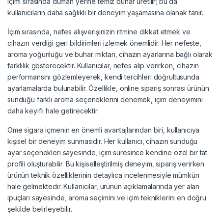
içimi sırasında duman yerine temiz buhar üretilir; bu da
kullanıcıların daha sağlıklı bir deneyim yaşamasına olanak tanır.
İçim sırasında, nefes alışverişinizin ritmine dikkat etmek ve
cihazın verdiği geri bildirimleri izlemek önemlidir. Her nefeste,
aroma yoğunluğu ve buhar miktarı, cihazın ayarlarına bağlı olarak
farklılık gösterecektir. Kullanıcılar, nefes alıp verirken, cihazın
performansını gözlemleyerek, kendi tercihleri doğrultusunda
ayarlamalarda bulunabilir. Özellikle, online sipariş sonrası ürünün
sunduğu farklı aroma seçeneklerini denemek, içim deneyimini
daha keyifli hale getirecektir.
Ome sigara içmenin en önemli avantajlarından biri, kullanıcıya
kişisel bir deneyim sunmasıdır. Her kullanıcı, cihazın sunduğu
ayar seçenekleri sayesinde, içim süresince kendine özel bir tat
profili oluşturabilir. Bu kişiselleştirilmiş deneyim, sipariş verirken
ürünün teknik özelliklerinin detaylıca incelenmesiyle mümkün
hale gelmektedir. Kullanıcılar, ürünün açıklamalarında yer alan
ipuçları sayesinde, aroma seçimini ve içim tekniklerini en doğru
şekilde belirleyebilir.