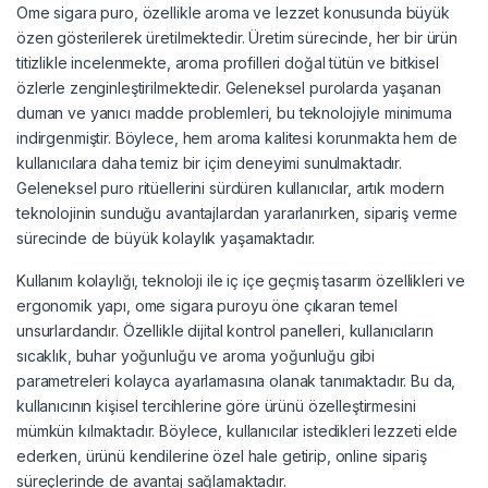
Ome sigara puro, özellikle aroma ve lezzet konusunda büyük
özen gösterilerek üretilmektedir. Üretim sürecinde, her bir ürün
titizlikle incelenmekte, aroma profilleri doğal tütün ve bitkisel
özlerle zenginleştirilmektedir. Geleneksel purolarda yaşanan
duman ve yanıcı madde problemleri, bu teknolojiyle minimuma
indirgenmiştir. Böylece, hem aroma kalitesi korunmakta hem de
kullanıcılara daha temiz bir içim deneyimi sunulmaktadır.
Geleneksel puro ritüellerini sürdüren kullanıcılar, artık modern
teknolojinin sunduğu avantajlardan yararlanırken, sipariş verme
sürecinde de büyük kolaylık yaşamaktadır.
Kullanım kolaylığı, teknoloji ile iç içe geçmiş tasarım özellikleri ve
ergonomik yapı, ome sigara puroyu öne çıkaran temel
unsurlardandır. Özellikle dijital kontrol panelleri, kullanıcıların
sıcaklık, buhar yoğunluğu ve aroma yoğunluğu gibi
parametreleri kolayca ayarlamasına olanak tanımaktadır. Bu da,
kullanıcının kişisel tercihlerine göre ürünü özelleştirmesini
mümkün kılmaktadır. Böylece, kullanıcılar istedikleri lezzeti elde
ederken, ürünü kendilerine özel hale getirip, online sipariş
süreçlerinde de avantaj sağlamaktadır.