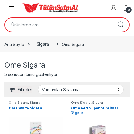
Skip to navigation
Skip to content
Open
0
Ara:
Ana Sayfa
Sigara
Ome Sigara
Ome Sigara
5 sonucun tümü gösteriliyor
Filtreler
Ome Sigara
,
Sigara
Ome Sigara
,
Sigara
Ome White Sigara
Ome Red Super Slim İthal
Sigara