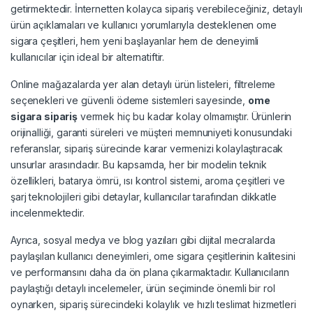
getirmektedir. İnternetten kolayca sipariş verebileceğiniz, detaylı
ürün açıklamaları ve kullanıcı yorumlarıyla desteklenen ome
sigara çeşitleri, hem yeni başlayanlar hem de deneyimli
kullanıcılar için ideal bir alternatiftir.
Online mağazalarda yer alan detaylı ürün listeleri, filtreleme
seçenekleri ve güvenli ödeme sistemleri sayesinde,
ome
sigara sipariş
vermek hiç bu kadar kolay olmamıştır. Ürünlerin
orijinalliği, garanti süreleri ve müşteri memnuniyeti konusundaki
referanslar, sipariş sürecinde karar vermenizi kolaylaştıracak
unsurlar arasındadır. Bu kapsamda, her bir modelin teknik
özellikleri, batarya ömrü, ısı kontrol sistemi, aroma çeşitleri ve
şarj teknolojileri gibi detaylar, kullanıcılar tarafından dikkatle
incelenmektedir.
Ayrıca, sosyal medya ve blog yazıları gibi dijital mecralarda
paylaşılan kullanıcı deneyimleri, ome sigara çeşitlerinin kalitesini
ve performansını daha da ön plana çıkarmaktadır. Kullanıcıların
paylaştığı detaylı incelemeler, ürün seçiminde önemli bir rol
oynarken, sipariş sürecindeki kolaylık ve hızlı teslimat hizmetleri