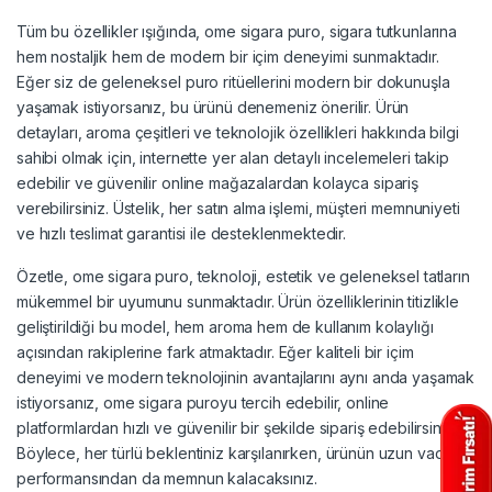
Tüm bu özellikler ışığında, ome sigara puro, sigara tutkunlarına
hem nostaljik hem de modern bir içim deneyimi sunmaktadır.
Eğer siz de geleneksel puro ritüellerini modern bir dokunuşla
yaşamak istiyorsanız, bu ürünü denemeniz önerilir. Ürün
detayları, aroma çeşitleri ve teknolojik özellikleri hakkında bilgi
sahibi olmak için, internette yer alan detaylı incelemeleri takip
edebilir ve güvenilir online mağazalardan kolayca sipariş
verebilirsiniz. Üstelik, her satın alma işlemi, müşteri memnuniyeti
ve hızlı teslimat garantisi ile desteklenmektedir.
Özetle, ome sigara puro, teknoloji, estetik ve geleneksel tatların
mükemmel bir uyumunu sunmaktadır. Ürün özelliklerinin titizlikle
geliştirildiği bu model, hem aroma hem de kullanım kolaylığı
açısından rakiplerine fark atmaktadır. Eğer kaliteli bir içim
deneyimi ve modern teknolojinin avantajlarını aynı anda yaşamak
istiyorsanız, ome sigara puroyu tercih edebilir, online
platformlardan hızlı ve güvenilir bir şekilde sipariş edebilirsiniz.
Böylece, her türlü beklentiniz karşılanırken, ürünün uzun vadeli
performansından da memnun kalacaksınız.