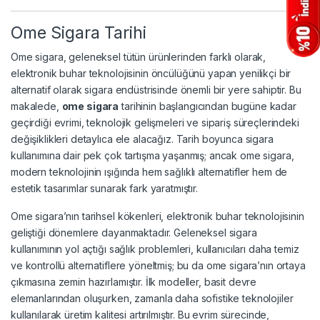
Ome Sigara Tarihi
Ome sigara, geleneksel tütün ürünlerinden farklı olarak,
elektronik buhar teknolojisinin öncülüğünü yapan yenilikçi bir
alternatif olarak sigara endüstrisinde önemli bir yere sahiptir. Bu
makalede,
ome sigara
tarihinin başlangıcından bugüne kadar
geçirdiği evrimi, teknolojik gelişmeleri ve sipariş süreçlerindeki
değişiklikleri detaylıca ele alacağız. Tarih boyunca sigara
kullanımına dair pek çok tartışma yaşanmış; ancak ome sigara,
modern teknolojinin ışığında hem sağlıklı alternatifler hem de
estetik tasarımlar sunarak fark yaratmıştır.
Ome sigara’nın tarihsel kökenleri, elektronik buhar teknolojisinin
geliştiği dönemlere dayanmaktadır. Geleneksel sigara
kullanımının yol açtığı sağlık problemleri, kullanıcıları daha temiz
ve kontrollü alternatiflere yöneltmiş; bu da ome sigara’nın ortaya
çıkmasına zemin hazırlamıştır. İlk modeller, basit devre
elemanlarından oluşurken, zamanla daha sofistike teknolojiler
kullanılarak üretim kalitesi artırılmıştır. Bu evrim sürecinde,