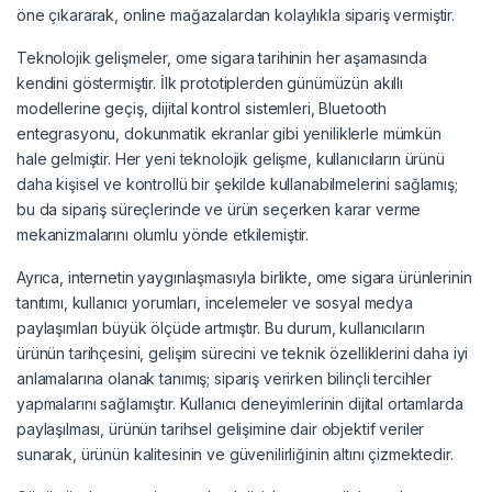
öne çıkararak, online mağazalardan kolaylıkla sipariş vermiştir.
Teknolojik gelişmeler, ome sigara tarihinin her aşamasında
kendini göstermiştir. İlk prototiplerden günümüzün akıllı
modellerine geçiş, dijital kontrol sistemleri, Bluetooth
entegrasyonu, dokunmatik ekranlar gibi yeniliklerle mümkün
hale gelmiştir. Her yeni teknolojik gelişme, kullanıcıların ürünü
daha kişisel ve kontrollü bir şekilde kullanabilmelerini sağlamış;
bu da sipariş süreçlerinde ve ürün seçerken karar verme
mekanizmalarını olumlu yönde etkilemiştir.
Ayrıca, internetin yaygınlaşmasıyla birlikte, ome sigara ürünlerinin
tanıtımı, kullanıcı yorumları, incelemeler ve sosyal medya
paylaşımları büyük ölçüde artmıştır. Bu durum, kullanıcıların
ürünün tarihçesini, gelişim sürecini ve teknik özelliklerini daha iyi
anlamalarına olanak tanımış; sipariş verirken bilinçli tercihler
yapmalarını sağlamıştır. Kullanıcı deneyimlerinin dijital ortamlarda
paylaşılması, ürünün tarihsel gelişimine dair objektif veriler
sunarak, ürünün kalitesinin ve güvenilirliğinin altını çizmektedir.